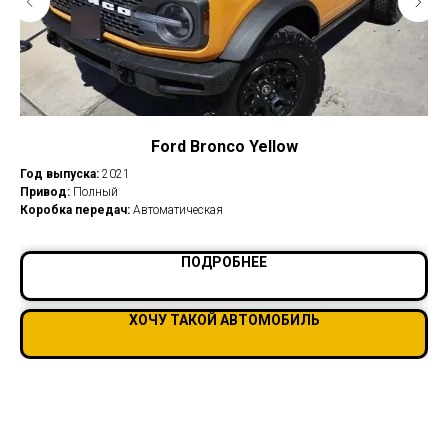
Ford Bronco Yellow
Год выпуска:
2021
Год
Привод:
Полный
Пр
Коробка передач:
Автоматическая
Ко
⭐Це
ПОДРОБНЕЕ
✔
В
ХОЧУ ТАКОЙ АВТОМОБИЛЬ