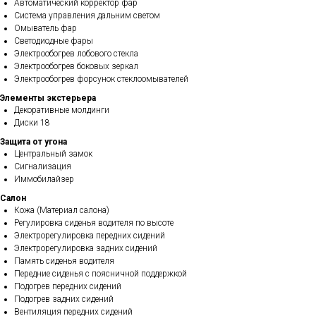
Автоматический корректор фар
Система управления дальним светом
Омыватель фар
Светодиодные фары
Электрообогрев лобового стекла
Электрообогрев боковых зеркал
Электрообогрев форсунок стеклоомывателей
Элементы экстерьера
Декоративные молдинги
Диски 18
Защита от угона
Центральный замок
Сигнализация
Иммобилайзер
Салон
Кожа (Материал салона)
Регулировка сиденья водителя по высоте
Электрорегулировка передних сидений
Электрорегулировка задних сидений
Память сиденья водителя
Передние сиденья с поясничной поддержкой
Подогрев передних сидений
Подогрев задних сидений
Вентиляция передних сидений