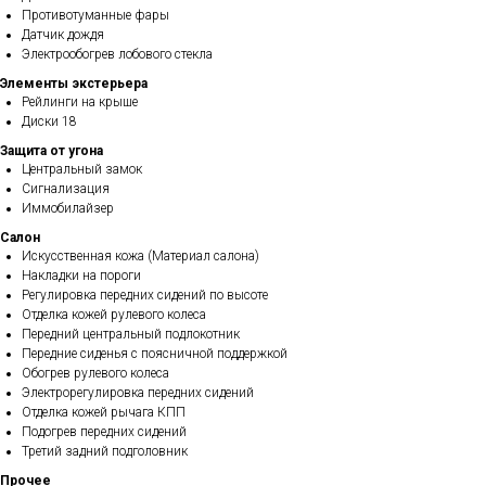
Противотуманные фары
Датчик дождя
Электрообогрев лобового стекла
Элементы экстерьера
Рейлинги на крыше
Диски 18
Защита от угона
Центральный замок
Сигнализация
Иммобилайзер
Салон
Искусственная кожа (Материал салона)
Накладки на пороги
Регулировка передних сидений по высоте
Отделка кожей рулевого колеса
Передний центральный подлокотник
Передние сиденья с поясничной поддержкой
Обогрев рулевого колеса
Электрорегулировка передних сидений
Отделка кожей рычага КПП
Подогрев передних сидений
Третий задний подголовник
Прочее