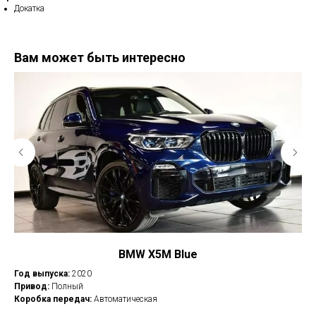
Докатка
Вам может быть интересно
BMW X5M Blue
Год выпуска:
2020
Год
Привод:
Полный
Пр
Коробка передач:
Автоматическая
Ко