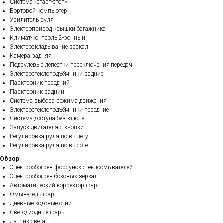
Система «старт-стоп»
Бортовой компьютер
Усилитель руля
Электропривод крышки багажника
Климат-контроль 2-зонный
Электроскладывание зеркал
Камера задняя
Подрулевые лепестки переключения передач
Электростеклоподъёмники задние
Парктроник передний
Парктроник задний
Система выбора режима движения
Электростеклоподъёмники передние
Система доступа без ключа
Запуск двигателя с кнопки
Регулировка руля по вылету
Регулировка руля по высоте
Обзор
Электрообогрев форсунок стеклоомывателей
Электрообогрев боковых зеркал
Автоматический корректор фар
Омыватель фар
Дневные ходовые огни
Светодиодные фары
Датчик света